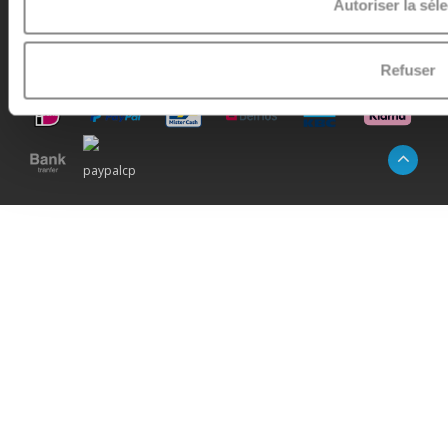
Autoriser la sél
Refuser
© Copyright 2026 -
Micro Step
|
Fil RSS
|
Plan du site