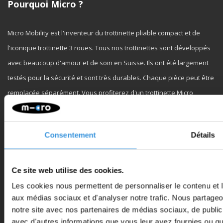
Pourquoi Micro ?
Micro Mobility est l'inventeur du trottinette pliable compact et de
l'iconique trottinette 3 roues. Tous nos trottinettes sont développés
avec beaucoup d'amour et de soin en Suisse. Ils ont été largement
testés pour la sécurité et sont très durables. Chaque pièce peut être
remplacée séparément. Vous profiterez d'un trottinette Micro
pendant des années !
Consentement
Détails
Ce site web utilise des cookies.
Service à la clientèle
Les cookies nous permettent de personnaliser le contenu et le
aux médias sociaux et d'analyser notre trafic. Nous partageon
notre site avec nos partenaires de médias sociaux, de publici
avec d'autres informations que vous leur avez fournies ou qu'il