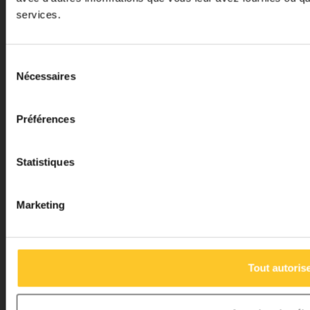
Mon compte
services.
Micro Step BV
Sélection
Nécessaires
du
Binnen Brouwersstraat 36
consentement
1013EG AMSTERDAM
Préférences
+31 20 320 6409
info@micro-step.nl
Statistiques
Marketing
Tout autoris