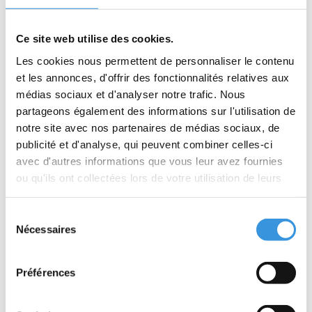
€9,95
€8,95
Plus d'informations
Plus d'informations
Ce site web utilise des cookies.
Les cookies nous permettent de personnaliser le contenu
et les annonces, d'offrir des fonctionnalités relatives aux
médias sociaux et d'analyser notre trafic. Nous
partageons également des informations sur l'utilisation de
notre site avec nos partenaires de médias sociaux, de
publicité et d'analyse, qui peuvent combiner celles-ci
avec d'autres informations que vous leur avez fournies
ou qu'ils ont collectées lors de votre utilisation de leurs
services.
Sélection
Nécessaires
du
consentement
Préférences
Blocage rapide Eazy
Kickstand Eazy (6012)
(6010)