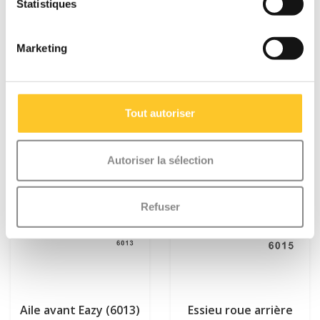
Statistiques
€9,95
€7,95
Marketing
Plus d'informations
Plus d'informations
Tout autoriser
Autoriser la sélection
Refuser
Aile avant Eazy (6013)
Essieu roue arrière