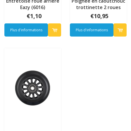
Entretoise roue arrière
Poignée en caoutchouc
Eazy (6016)
trottinette 2 roues
(4131)
€1,10
€10,95
Plus d'informations
Plus d'informations