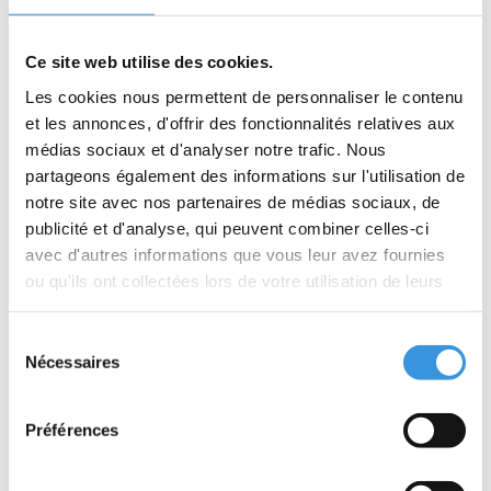
Ce site web utilise des cookies.
Les cookies nous permettent de personnaliser le contenu
et les annonces, d'offrir des fonctionnalités relatives aux
médias sociaux et d'analyser notre trafic. Nous
partageons également des informations sur l'utilisation de
notre site avec nos partenaires de médias sociaux, de
publicité et d'analyse, qui peuvent combiner celles-ci
avec d'autres informations que vous leur avez fournies
ou qu'ils ont collectées lors de votre utilisation de leurs
services.
Sélection
Nécessaires
du
Câble Colibri (5475)
Chargeur pour
consentement
électrique Micro
Sparrow (5297)
Préférences
€14,95
€44,95