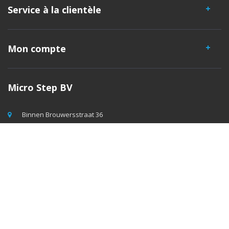
Service à la clientèle
Mon compte
Micro Step BV
Binnen Brouwersstraat 36
1013EG AMSTERDAM
+31 20 320 6409
info@micro-step.nl