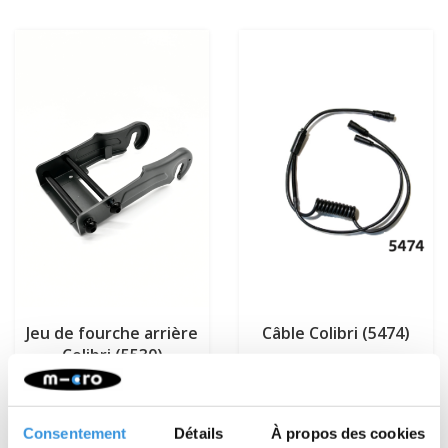
Jeu de fourche arrière
Câble Colibri (5474)
Colibri (5530)
€29,95
€29,95
Plus d'informations
Plus d'informations
Consentement
Détails
À propos des cookies