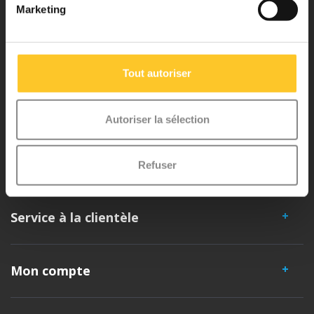
Micro Mobility est l'inventeur du trottinette pliable compact et de
Marketing
l'iconique trottinette 3 roues. Tous nos trottinettes sont développés
avec beaucoup d'amour et de soin en Suisse. Ils ont été largement
testés pour la sécurité et sont très durables. Chaque pièce peut être
Tout autoriser
remplacée séparément. Vous profiterez d'un trottinette Micro
pendant des années !
Autoriser la sélection
Refuser
Service à la clientèle
Mon compte