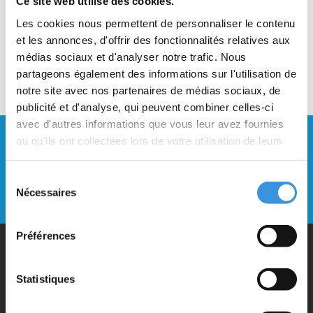
Ce site web utilise des cookies.
Les cookies nous permettent de personnaliser le contenu
et les annonces, d'offrir des fonctionnalités relatives aux
médias sociaux et d'analyser notre trafic. Nous
partageons également des informations sur l'utilisation de
notre site avec nos partenaires de médias sociaux, de
publicité et d'analyse, qui peuvent combiner celles-ci
avec d'autres informations que vous leur avez fournies
Restez à jour et inscrivez-vous à notre
ou qu'ils ont collectées lors de votre utilisation de leurs
newsletter
services.
Sélection
Envoyer
Nécessaires
du
consentement
Préférences
Pourquoi Micro ?
Statistiques