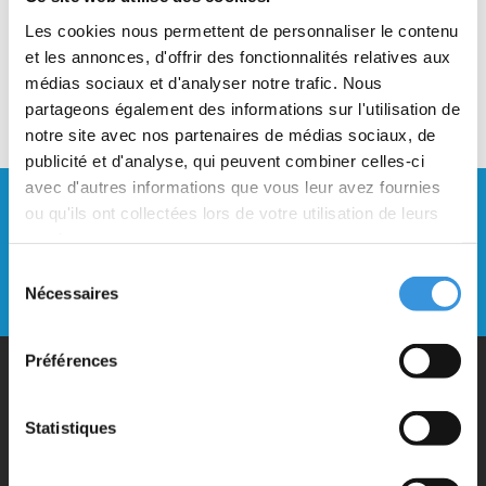
Les cookies nous permettent de personnaliser le contenu
et les annonces, d'offrir des fonctionnalités relatives aux
médias sociaux et d'analyser notre trafic. Nous
partageons également des informations sur l'utilisation de
notre site avec nos partenaires de médias sociaux, de
publicité et d'analyse, qui peuvent combiner celles-ci
avec d'autres informations que vous leur avez fournies
Restez à jour et inscrivez-vous à notre
ou qu'ils ont collectées lors de votre utilisation de leurs
newsletter
services.
Sélection
Envoyer
Nécessaires
du
consentement
Préférences
Pourquoi Micro ?
Statistiques
Micro Mobility est l'inventeur du trottinette pliable compact et de