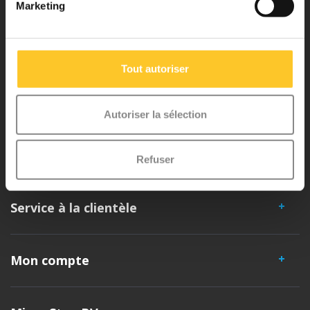
Marketing
l'iconique trottinette 3 roues. Tous nos trottinettes sont développés
avec beaucoup d'amour et de soin en Suisse. Ils ont été largement
testés pour la sécurité et sont très durables. Chaque pièce peut être
Tout autoriser
remplacée séparément. Vous profiterez d'un trottinette Micro
pendant des années !
Autoriser la sélection
Refuser
Service à la clientèle
Mon compte