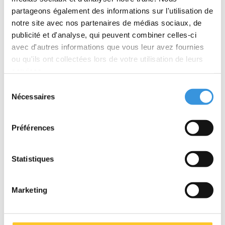
Note Importante : Alors que cette trottinette offre aventure et
partageons également des informations sur l'utilisation de
amusement, elle n'est pas conçue pour les chocs et les
notre site avec nos partenaires de médias sociaux, de
exigences des freestyle. La sécurité est notre priorité, donc si
publicité et d'analyse, qui peuvent combiner celles-ci
vous êtes intéressé par les freestyle, nous recommandons de
avec d'autres informations que vous leur avez fournies
choisir l'une de nos trottinettes spécialisées dans les freestyle.
ou qu'ils ont collectées lors de votre utilisation de leurs
services.
Sélection
Spécifications
Nécessaires
du
consentement
Préférences
Quelque chose en plus ?
Statistiques
Marketing