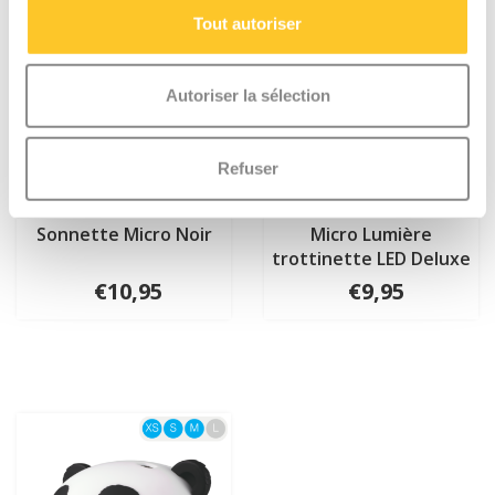
Tout autoriser
Autoriser la sélection
Refuser
Sonnette Micro Noir
Micro Lumière
trottinette LED Deluxe
Noir
€10,95
€9,95