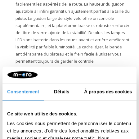
facilement les aspérités de la route. La hauteur du guidon
ajustable à l'infini garantit un ajustement parfait à la taille du
pilote. Le guidon large de style vélo offre un contrôle
supplémentaire, et la plateforme basse et robuste renforcée
de fibre de verre ajoute de la stabilité. De plus, les lampes
LED sans batterie dans les roues avant et arrière améliorent
la visibilité par faible luminosité. Le cadre léger, la bande
antidérapante du plateau et le frein facile à utiliser vous
permettent toujours de garder le contrôle.
Qualité et Durabilité
: Chez Micro Mobility, nous accordons
une grande importance à la qualité. Tous nos produits sont
conçus en Suisse et fabriqués avec les meilleurs
composants, tous remplaçables. Ils sont soumis à des tests
Consentement
Détails
À propos des cookies
approfondis et répondent aux normes les plus élevées,
garantissant ainsi une longue durée de vie des produits
Micro. Le développement durable ne se limite pas à
Ce site web utilise des cookies.
l'environnement. Micro s'engage pleinement pour un monde
Les cookies nous permettent de personnaliser le contenu
meilleur, en mettant l'accent sur les personnes et
et les annonces, d'offrir des fonctionnalités relatives aux
l'environnement, conformément aux directives ESG.
médias sociaux et d'analyser notre trafic. Nous